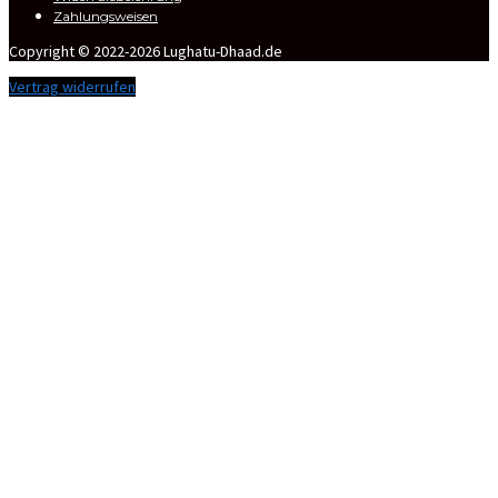
Zahlungsweisen
Copyright © 2022-2026 Lughatu-Dhaad.de
Vertrag widerrufen
Anmelden
Das Passwort muss mindestens 8
Zeichen aus Zahlen und Buchstaben enthalten, mindestens 1
Großbuchstaben enthalten
Ich habe die Datenschutzerklärung zur Kenntnis genommen.
Datenschutzerklärung
Angemeldet bleiben
Anmelden
Registrieren
Passwort wiederherstellen
Zurücksetzungslink senden
Link zum Zurücksetzen des Passworts gesendet
to your email