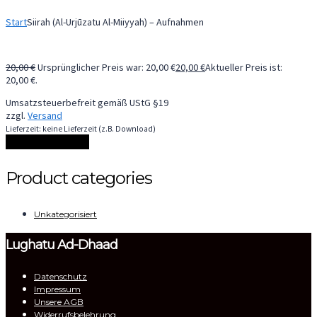
Start
Siirah (Al-Urjūzatu Al-Miiyyah) – Aufnahmen
20,00
€
Ursprünglicher Preis war: 20,00 €
20,00
€
Aktueller Preis ist:
20,00 €.
Umsatzsteuerbefreit gemäß UStG §19
zzgl.
Versand
Lieferzeit: keine Lieferzeit (z.B. Download)
In den Warenkorb
Product categories
Unkategorisiert
Lughatu Ad-Dhaad
Datenschutz
Impressum
Unsere AGB
Widerrufsbelehrung