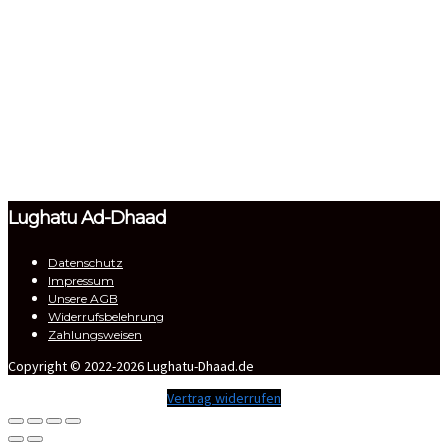
Formular absenden
Nachricht versendet.
Schließen
Lughatu Ad-Dhaad
Datenschutz
Impressum
Unsere AGB
Widerrufsbelehrung
Zahlungsweisen
Copyright © 2022-2026 Lughatu-Dhaad.de
Vertrag widerrufen